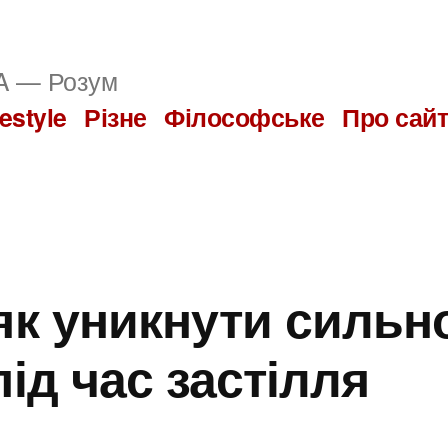
 — Розум
festyle
Різне
Філософське
Про сай
 як уникнути сильн
під час застілля