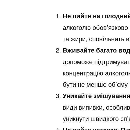
Не пийте на голодни
алкоголю обов’язково 
та жири, сповільнить 
Вживайте багато во
допоможе підтримувати
концентрацію алкоголю
бути не менше об’єму 
Уникайте змішування
види випивки, особлив
уникнути швидкого сп’
Не пийте швидко
: Пи