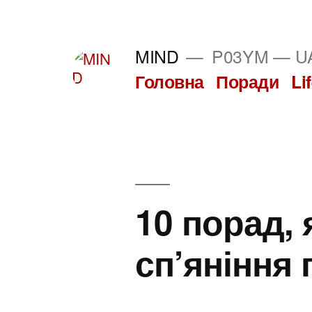
Перейти
до
MIND
P03YM — UA
вмісту
Головна
Поради
Li
10 порад,
сп’яніння 