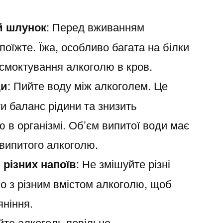
й шлунок
: Перед вживанням
поїжте. Їжа, особливо багата на білки
всмоктування алкоголю в кров.
ди
: Пийте воду між алкоголем. Це
 баланс рідини та знизить
 в організмі. Об’єм випитої води має
випитого алкоголю.
 різних напоїв
: Не змішуйте різні
о з різним вмістом алкоголю, щоб
яніння.
йте алкоголь повільно,