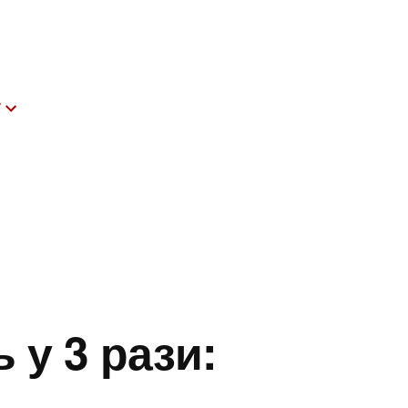
т
 у 3 рази: