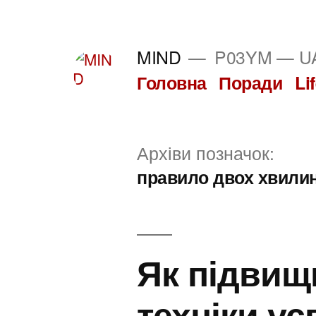
Перейти
до
MIND
P03YM — UA
вмісту
Головна
Поради
Li
Архіви позначок:
правило двох хвили
Як підвищ
техніки у