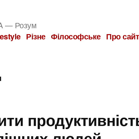
 — Розум
festyle
Різне
Філософське
Про сай
н
ити продуктивність
спішних людей