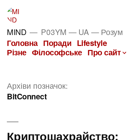
Перейти
до
вмісту
MIND
P03YM — UA — Розум
Головна
Поради
Lifestyle
Різне
Філософське
Про сайт
Архіви позначок:
BitConnect
Криптошахрайство: