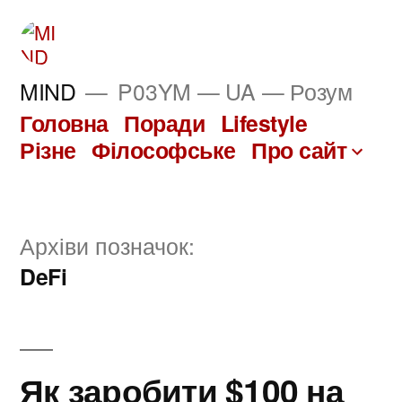
Перейти
до
вмісту
MIND
P03YM — UA — Розум
Головна
Поради
Lifestyle
Різне
Філософське
Про сайт
Архіви позначок:
DeFi
Як заробити $100 на