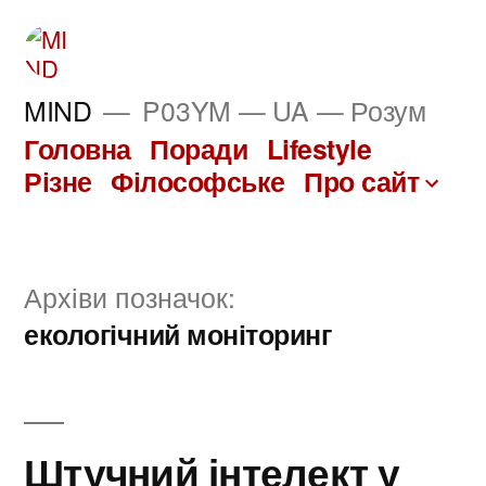
Перейти
до
вмісту
MIND
P03YM — UA — Розум
Головна
Поради
Lifestyle
Різне
Філософське
Про сайт
Архіви позначок:
екологічний моніторинг
Штучний інтелект у