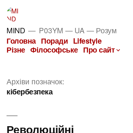
Перейти
до
вмісту
MIND
P03YM — UA — Розум
Головна
Поради
Lifestyle
Різне
Філософське
Про сайт
Архіви позначок:
кібербезпека
Революційні