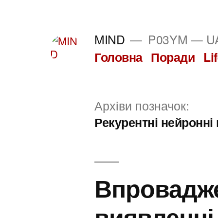
Перейти
до
MIND
P03YM — UA
вмісту
Головна
Поради
Li
Архіви позначок:
Рекурентні нейронні
Впровадже
виявленні