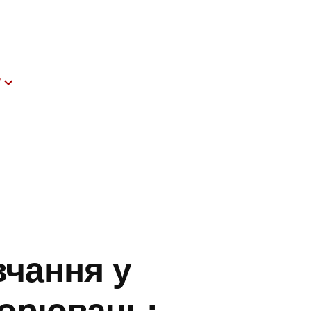
т
чання у
ворювань: