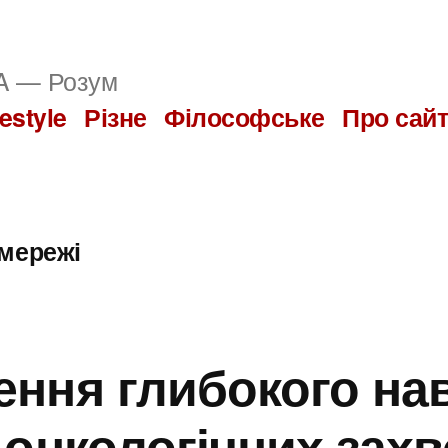
 — Розум
festyle
Різне
Філософське
Про сай
 мережі
ння глибокого нав
 онкологічних зах