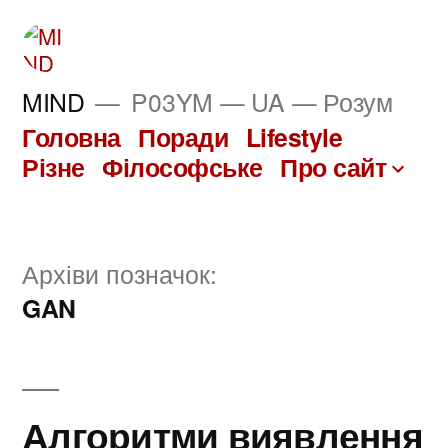
Перейти
до
вмісту
MIND
P03YM — UA — Розум
Головна
Поради
Lifestyle
Різне
Філософське
Про сайт
Архіви позначок:
GAN
Алгоритми виявлення