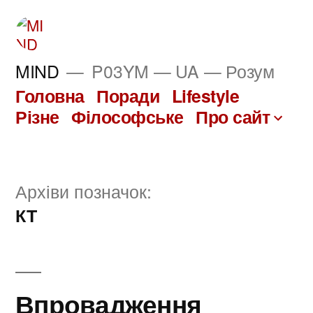
Перейти
до
вмісту
MIND
P03YM — UA — Розум
Головна
Поради
Lifestyle
Різне
Філософське
Про сайт
Архіви позначок:
КТ
Впровадження