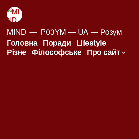
Перейти
до
вмісту
MIND
P03YM — UA — Розум
Головна
Поради
Lifestyle
Різне
Філософське
Про сайт