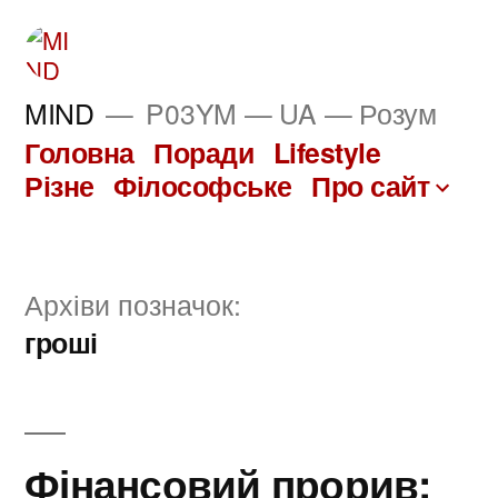
Перейти
до
вмісту
MIND
P03YM — UA — Розум
Головна
Поради
Lifestyle
Різне
Філософське
Про сайт
Архіви позначок:
гроші
Фінансовий прорив: