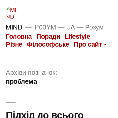
Перейти
до
вмісту
MIND
P03YM — UA — Розум
Головна
Поради
Lifestyle
Різне
Філософське
Про сайт
Архіви позначок:
проблема
Підхід до всього