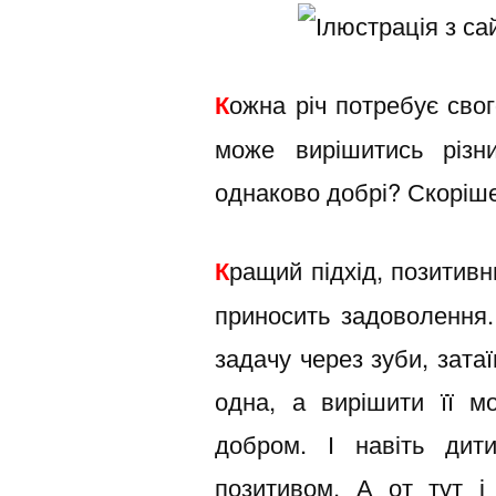
К
ожна річ потребує сво
може вирішитись різн
однаково добрі? Скоріше 
К
ращий підхід, позитивни
приносить задоволення.
задачу через зуби, затаї
одна, а вирішити її м
добром. І навіть ди
позитивом. А от тут і