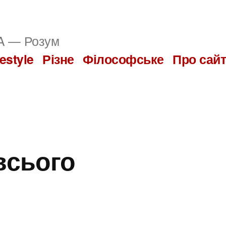
 — Розум
festyle
Різне
Філософське
Про сай
всього