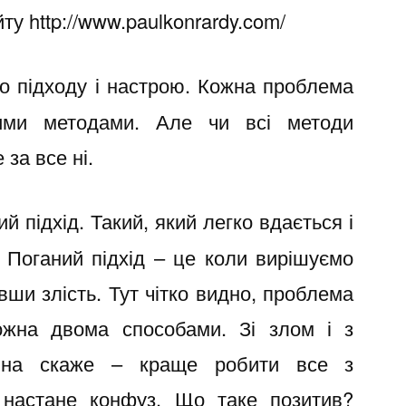
го підходу і настрою. Кожна проблема
ими методами. Але чи всі методи
за все ні.
й підхід. Такий, який легко вдається і
 Поганий підхід – це коли вирішуємо
вши злість. Тут чітко видно, проблема
ожна двома способами. Зі злом і з
тина скаже – краще робити все з
 настане конфуз. Що таке позитив?