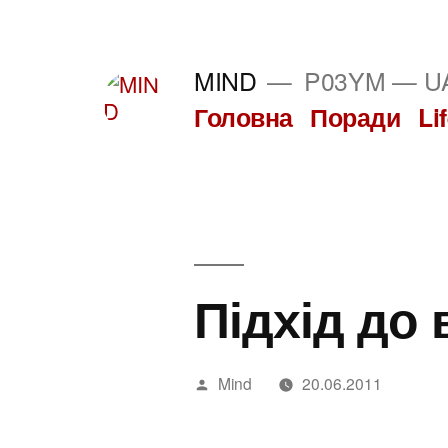
Перейти
до
MIND
P03YM — UA
вмісту
Головна
Поради
Li
Підхід до 
Написано
Mind
20.06.2011
автором