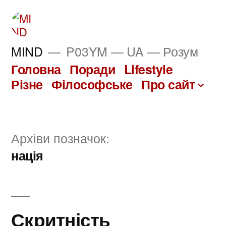
Перейти
до
вмісту
MIND
P03YM — UA — Розум
Головна
Поради
Lifestyle
Різне
Філософське
Про сайт
Архіви позначок:
нація
Скритність