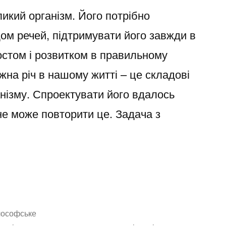
ликий організм. Його потрібно
ом речей, підтримувати його завжди в
ростом і розвитком в правильному
жна річ в нашому житті – це складові
анізму. Спроектувати його вдалось
 не може повторити це. Задача з
ганізм”
убліковано
лософське