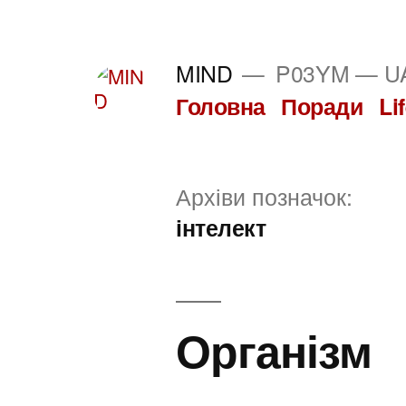
Перейти
до
MIND
P03YM — UA
вмісту
Головна
Поради
Li
Архіви позначок:
інтелект
Організм