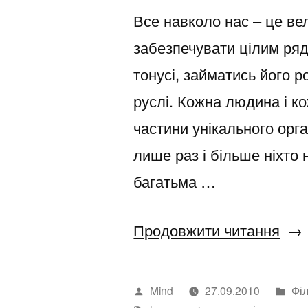
Все навколо нас – це ве
забезпечувати цілим ряд
тонусі, займатись його 
руслі. Кожна людина і ко
частини унікального орг
лише раз і більше ніхто
багатьма …
“Ор
Продовжити читання
Написано
Оп
Mind
27.09.2010
Фі