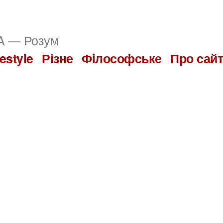
 — Розум
festyle
Різне
Філософське
Про сай