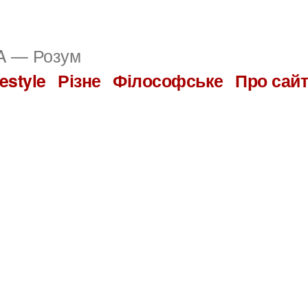
 — Розум
festyle
Різне
Філософське
Про сай