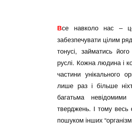
В
се навколо нас – це
забезпечувати цілим ряд
тонусі, займатись йог
руслі. Кожна людина і к
частини унікального ор
лише раз і більше ніх
багатьма невідомими 
тверджень. І тому весь
пошуком інших “організмі