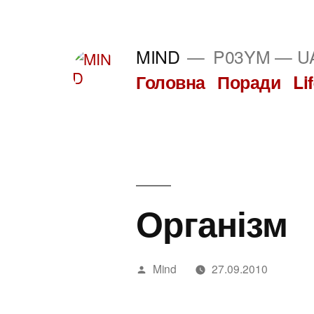
Перейти
до
MIND
P03YM — UA
вмісту
Головна
Поради
Li
Організм
Написано
Mind
27.09.2010
автором