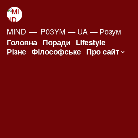
Перейти
до
вмісту
MIND
P03YM — UA — Розум
Головна
Поради
Lifestyle
Різне
Філософське
Про сайт