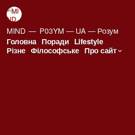
Перейти
до
вмісту
MIND
P03YM — UA — Розум
Головна
Поради
Lifestyle
Різне
Філософське
Про сайт