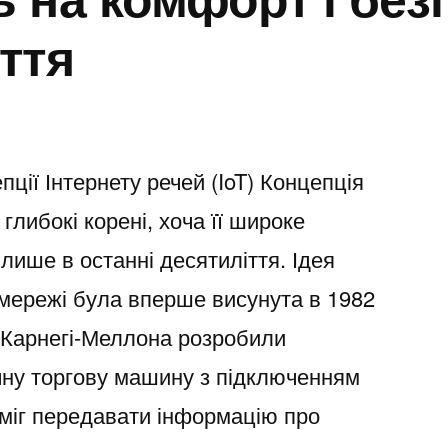
ття
пції Інтернету речей (IoT) Концепція
 глибокі корені, хоча її широке
ише в останні десятиліття. Ідея
 мережі була вперше висунута в 1982
ті Карнегі-Меллона розробили
ну торгову машину з підключенням
 міг передавати інформацію про