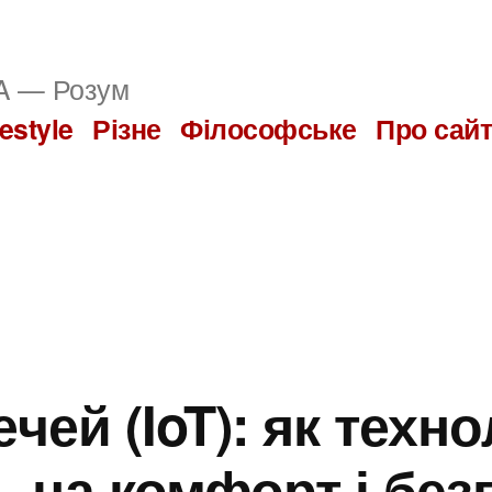
 — Розум
festyle
Різне
Філософське
Про сай
чей (IoT): як техно
 на комфорт і без