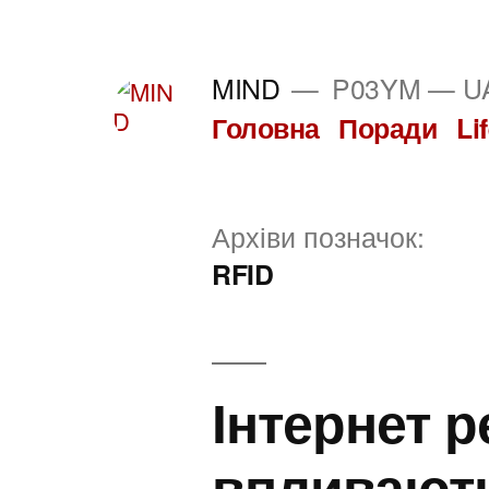
Перейти
до
MIND
P03YM — UA
вмісту
Головна
Поради
Li
Архіви позначок:
RFID
Інтернет ре
впливають