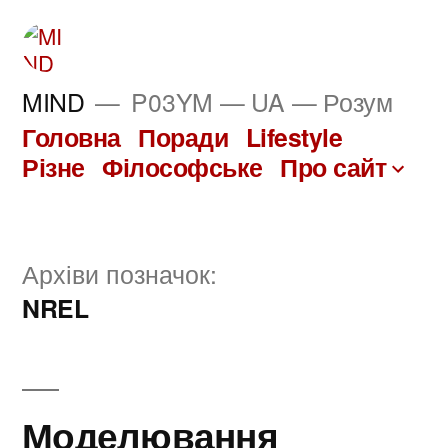
Перейти
до
вмісту
MIND
P03YM — UA — Розум
Головна
Поради
Lifestyle
Різне
Філософське
Про сайт
Архіви позначок:
NREL
Моделювання