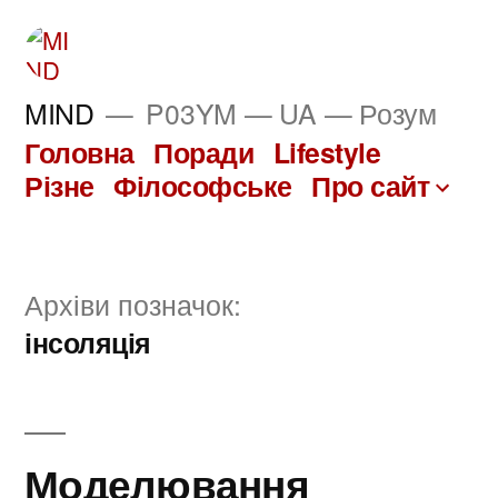
Перейти
до
вмісту
MIND
P03YM — UA — Розум
Головна
Поради
Lifestyle
Різне
Філософське
Про сайт
Архіви позначок:
інсоляція
Моделювання