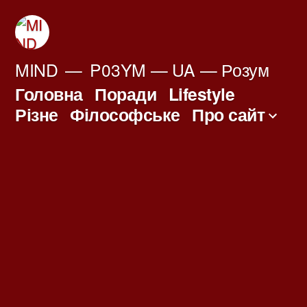
Перейти
до
вмісту
MIND
P03YM — UA — Розум
Головна
Поради
Lifestyle
Різне
Філософське
Про сайт