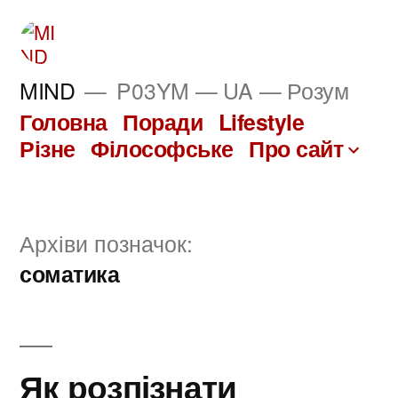
Перейти
до
вмісту
MIND
P03YM — UA — Розум
Головна
Поради
Lifestyle
Різне
Філософське
Про сайт
Архіви позначок:
соматика
Як розпізнати