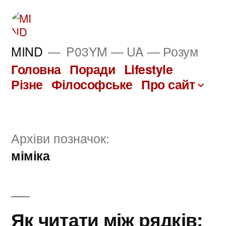
Перейти
до
вмісту
MIND
P03YM — UA — Розум
Головна
Поради
Lifestyle
Різне
Філософське
Про сайт
Архіви позначок:
міміка
Як читати між рядків: