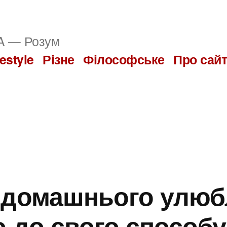
 — Розум
festyle
Різне
Філософське
Про сай
 домашнього улюб
о до свого способу