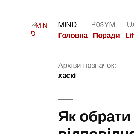
Перейти
до
MIND
P03YM — UA
вмісту
Головна
Поради
Li
Архіви позначок:
хаскі
Як обрати
відповідн