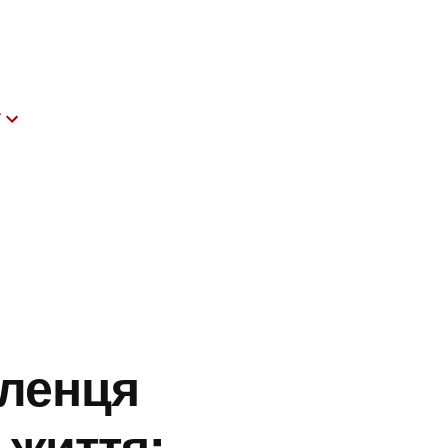
т
ленця
 життя: