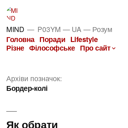
Перейти
до
вмісту
MIND
P03YM — UA — Розум
Головна
Поради
Lifestyle
Різне
Філософське
Про сайт
Архіви позначок:
Бордер-колі
Як обрати