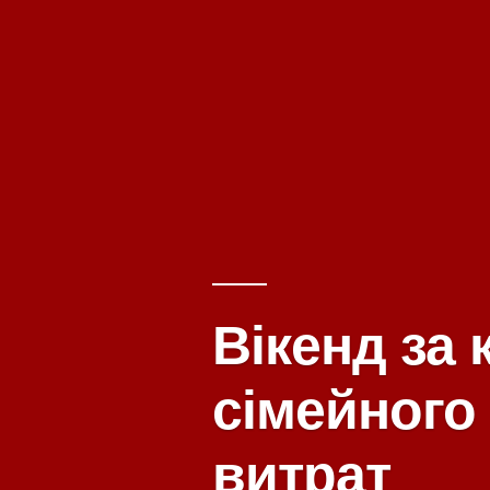
Вікенд за 
сімейного
витрат