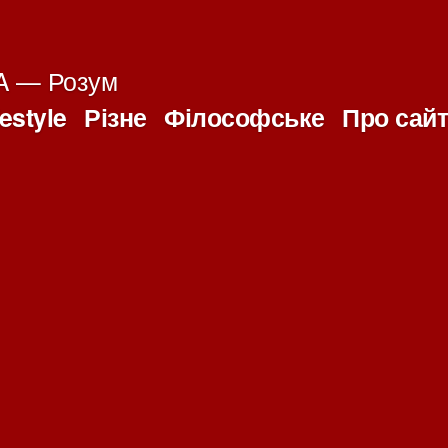
 — Розум
festyle
Різне
Філософське
Про сай