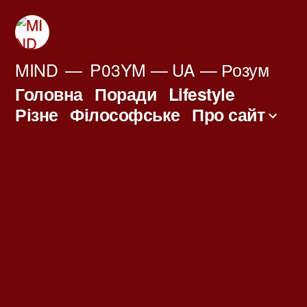
Перейти
до
вмісту
MIND
P03YM — UA — Розум
Головна
Поради
Lifestyle
Різне
Філософське
Про сайт