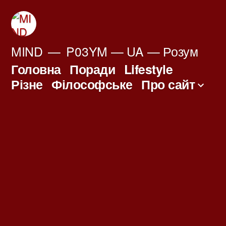
Перейти
до
вмісту
MIND
P03YM — UA — Розум
Головна
Поради
Lifestyle
Різне
Філософське
Про сайт