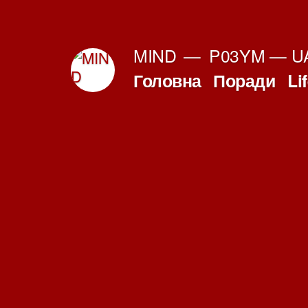
Перейти
до
MIND
P03YM — UA
вмісту
Головна
Поради
Li