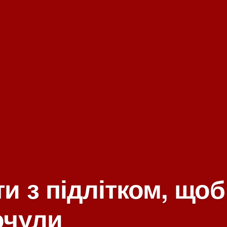
и з підлітком, щоб
очули