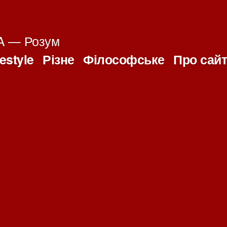
 — Розум
festyle
Різне
Філософське
Про сай