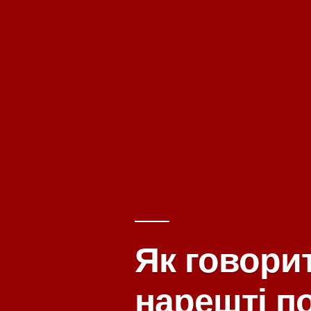
Як говорит
нарешті п