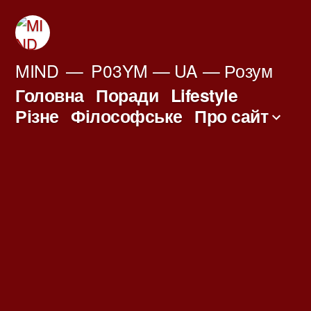
Перейти
до
вмісту
MIND
P03YM — UA — Розум
Головна
Поради
Lifestyle
Різне
Філософське
Про сайт