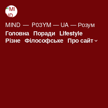
Перейти
до
вмісту
MIND
P03YM — UA — Розум
Головна
Поради
Lifestyle
Різне
Філософське
Про сайт