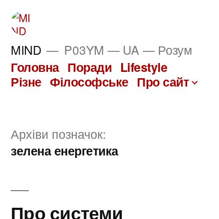
Перейти
до
вмісту
MIND
P03YM — UA — Розум
Головна
Поради
Lifestyle
Різне
Філософське
Про сайт
Архіви позначок:
зелена енергетика
Про системи