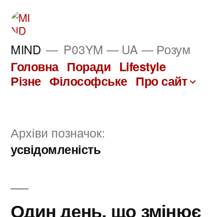
Перейти
до
вмісту
MIND
P03YM — UA — Розум
Головна
Поради
Lifestyle
Різне
Філософське
Про сайт
Архіви позначок:
усвідомленість
Один день, що змінює