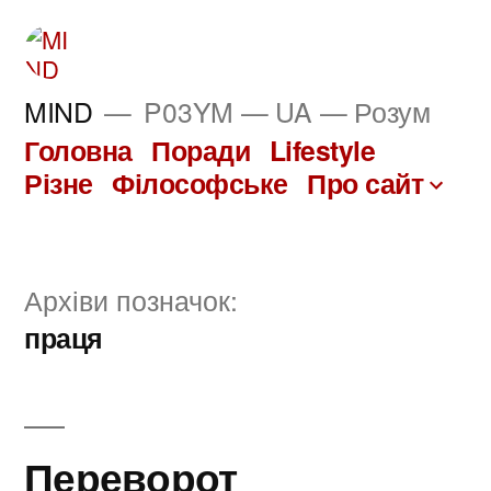
Перейти
до
вмісту
MIND
P03YM — UA — Розум
Головна
Поради
Lifestyle
Різне
Філософське
Про сайт
Архіви позначок:
праця
Переворот