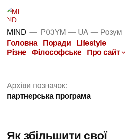
Перейти
до
вмісту
MIND
P03YM — UA — Розум
Головна
Поради
Lifestyle
Різне
Філософське
Про сайт
Архіви позначок:
партнерська програма
Як збільшити свої