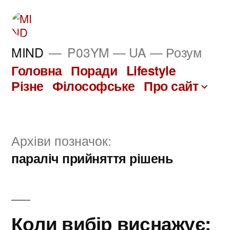
Перейти
до
вмісту
MIND
P03YM — UA — Розум
Головна
Поради
Lifestyle
Різне
Філософське
Про сайт
Архіви позначок:
параліч прийняття рішень
Коли вибір виснажує: