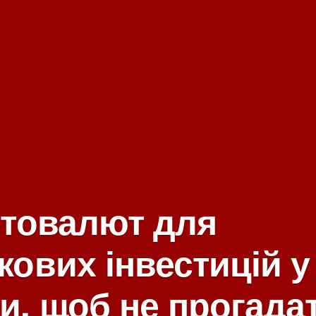
птовалют для
ових інвестицій у 
и, щоб не прогада