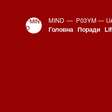
Перейти
до
MIND
P03YM — UA
вмісту
Головна
Поради
Li