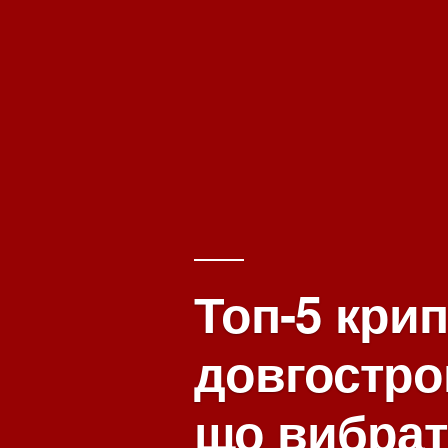
Топ-5 кри
довгострок
що вибрат