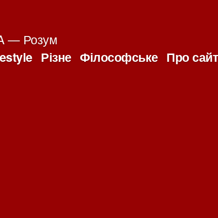
 — Розум
festyle
Різне
Філософське
Про сай