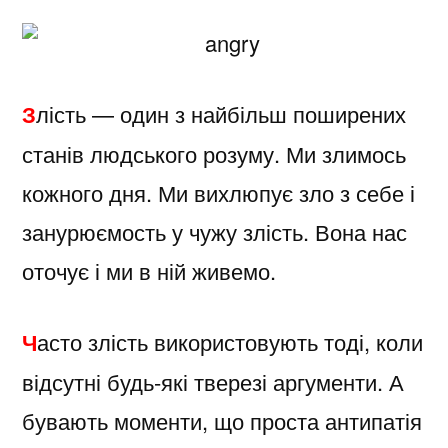
З
лість — один з найбільш поширених
станів людського розуму. Ми злимось
кожного дня. Ми вихлюпує зло з себе і
занурюємость у чужу злість. Вона нас
оточує і ми в ній живемо.
Ч
асто злість використовують тоді, коли
відсутні будь-які тверезі аргументи. А
бувають моменти, що проста антипатія