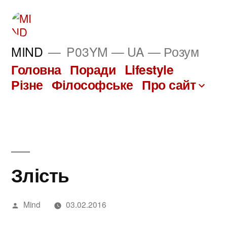
Перейти
до
вмісту
MIND
P03YM — UA — Розум
Головна
Поради
Lifestyle
Різне
Філософське
Про сайт
Злість
Написано
Mind
03.02.2016
автором