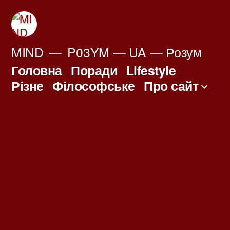
Перейти
до
вмісту
MIND
P03YM — UA — Розум
Головна
Поради
Lifestyle
Різне
Філософське
Про сайт