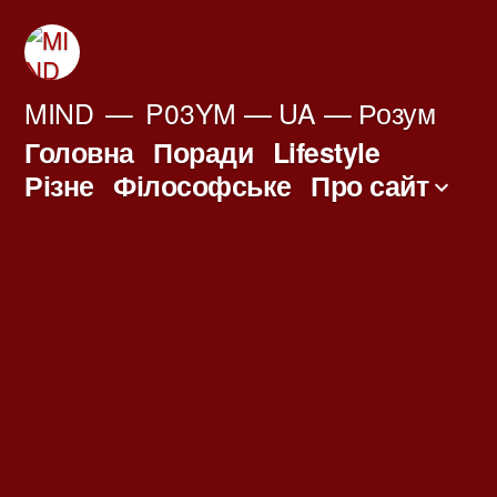
Перейти
до
вмісту
MIND
P03YM — UA — Розум
Головна
Поради
Lifestyle
Різне
Філософське
Про сайт