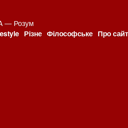
 — Розум
festyle
Різне
Філософське
Про сай