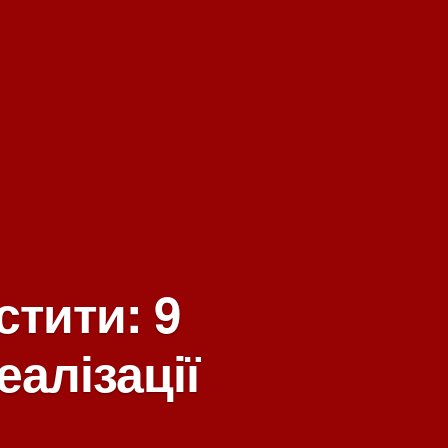
стити: 9
еалізації