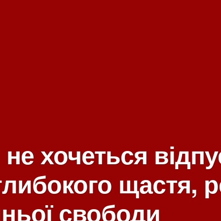
 не хочеться відпу
глибокого щастя, р
шньої свободи