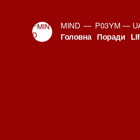
Перейти
до
MIND
P03YM — UA
вмісту
Головна
Поради
Li