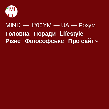
Перейти
до
вмісту
MIND
P03YM — UA — Розум
Головна
Поради
Lifestyle
Різне
Філософське
Про сайт