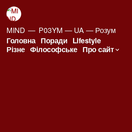
Перейти
до
вмісту
MIND
P03YM — UA — Розум
Головна
Поради
Lifestyle
Різне
Філософське
Про сайт