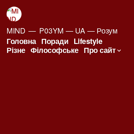
Перейти
до
вмісту
MIND
P03YM — UA — Розум
Головна
Поради
Lifestyle
Різне
Філософське
Про сайт