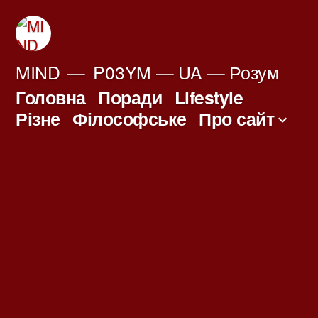
Перейти
до
вмісту
MIND
P03YM — UA — Розум
Головна
Поради
Lifestyle
Різне
Філософське
Про сайт