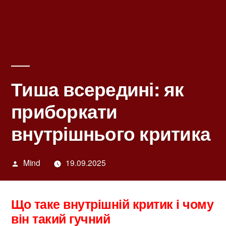
Тиша всередині: як
приборкати
внутрішнього критика
Написано
Mind
19.09.2025
автором
Що таке внутрішній критик і чому
він такий гучний