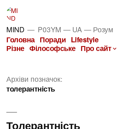
Перейти
до
вмісту
MIND
P03YM — UA — Розум
Головна
Поради
Lifestyle
Різне
Філософське
Про сайт
Архіви позначок:
толерантність
Толерантність