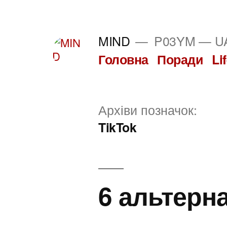
Перейти
до
MIND
P03YM — UA
вмісту
Головна
Поради
Li
Архіви позначок:
TikTok
6 альтерна