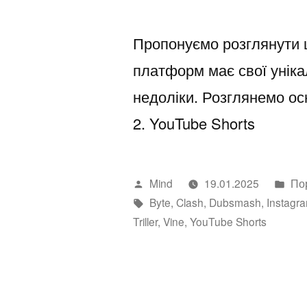
Пропонуємо розглянути ш
платформ має свої уніка
недоліки. Розглянемо осн
2. YouTube Shorts
Написано
Оп
Mind
19.01.2025
По
автором
Позначки:
в
Byte
,
Clash
,
Dubsmash
,
Instagr
Triller
,
Vine
,
YouTube Shorts