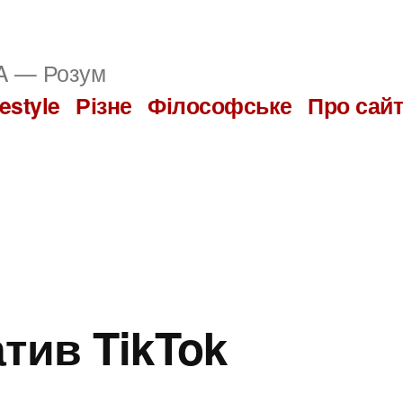
 — Розум
festyle
Різне
Філософське
Про сай
тив TikTok