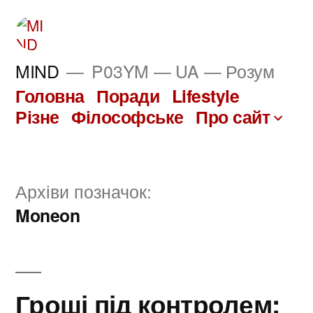
Перейти
до
вмісту
MIND
P03YM — UA — Розум
Головна
Поради
Lifestyle
Різне
Філософське
Про сайт
Архіви позначок:
Moneon
Гроші під контролем: