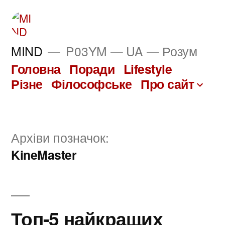
Перейти
до
вмісту
MIND
P03YM — UA — Розум
Головна
Поради
Lifestyle
Різне
Філософське
Про сайт
Архіви позначок:
KineMaster
Топ-5 найкращих